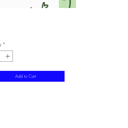
ice
y
*
Add to Cart