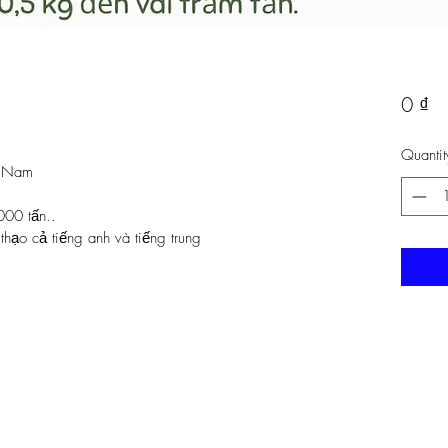
Pr
0 ₫
Quantit
t Nam
000 tấn..
thạo cả tiếng anh và tiếng trung