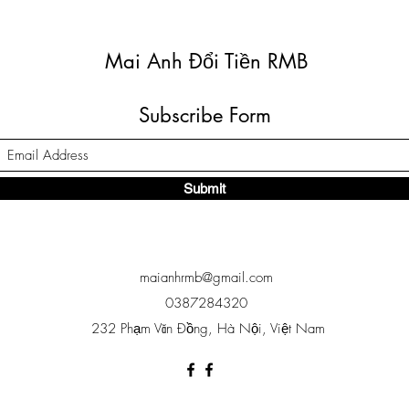
Mai Anh Đổi Tiền RMB
Subscribe Form
Submit
maianhrmb@gmail.com
0387284320
232 Phạm Văn Đồng, Hà Nội, Việt Nam