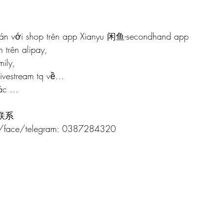
tars.
hán với shop trên app Xianyu 闲鱼-secondhand app
n trên alipay, 
mily, 
livestream tq về...
c ... 
-  联系 
e/face/telegram: 0387284320