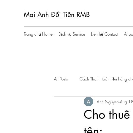
Mai Anh Đổi Tiền RMB
Trang chủ Home
Dịch vụ Service
Liên hệ Contact
Alip
All Posts
Cách Thanh toán tiền hàng c
Anh Nguyen
Aug 1
Cho thuê
tên: