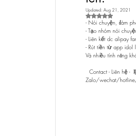
Updated:
Aug 21, 2021
Rated NaN out of 5 s
- Nói chuyện, đàm p
- Tạo nhóm nói chuyệ
- Liên kết dc alipay fa
- Rút tiền từ app idol 
Và nhiều tính năng khá
  Contact - Liên hệ 
Zalo/wechat/hotlin