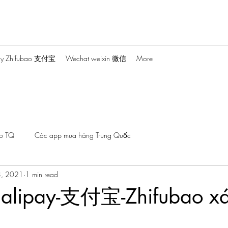
ay Zhifubao 支付宝
Wechat weixin 微信
More
ho TQ
Các app mua hàng Trung Quốc
8, 2021
1 min read
 alipay-支付宝-Zhifubao xá